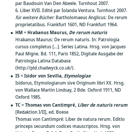
par Baudouin Van Den Abeele. Turnhout 2007.
6. Liber XVII. Edité par Iolanda Ventura. Turnhout 2007.
für weitere Bücher
: Bartholomaeus Anglicus: De rerum
proprietatibus. Frankfurt 1601, ND Frankfurt 1964.
HM
=
Hrabanus Maurus,
De rerum naturis
Hrabanus Maurus: De rerum naturis. In: Patrologia
cursus completus […]. Series Latina. Hrsg. von Jacques
Paul Migne. Bd. 111, Paris 1852, Digitale Ausgabe der
Patrologia Latina Database
(http://pld.chadwyck.co.uk/).
IS
=
Isidor von Sevilla,
Etymologiae
Isidorus, Etymologiarum sive Originum libri XX. Hrsg.
von Wallace Martin Lindsay, 2 Bde. Oxford 1911, ND
Oxford 1985.
TC
=
Thomas von Cantimpré,
Liber de naturis rerum
[Redaktion I/II], ed. Boese
Thomas von Cantimpré: Liber de natura rerum. Editio
princeps secundum codices mauscriptos. Hrsg. von