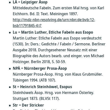
LÄ
=
Leipziger Äsop
Mitteldeutsche Fabeln. Zum ersten Mal hrsg. von Karl
Eichhorn. Bd. II: Text. Meiningen 1897.
http://mdz-nbn-resolving.de/urn:nbn:de:bvb:12-
bsb11791845-4
Lu
=
Martin Luther, Etliche Fabeln aus Esopo
Martin Luther: Etliche Fabeln aus Esopo verdeutscht
(1530). In: Ders.: Gedichte / Fabeln / Sermone. Berliner
Ausgabe 2018. Durchgesehener Neusatz mit einer
Biographie des Autors bearb. und einger. von Michael
Holzinger. Berlin 2018, S. 50-59.
NPÄ
=
Nürnberger Prosa-Äsop
Nürnberger Prosa-Äsop. Hrsg. von Klaus Grubmüller.
Tübingen 1994. (ATB 107).
St
=
Heinrich Steinhöwel, Esopus
Steinhöwels Äsop. Hrsg. von Hermann Österley.
Stuttgart 1873. (BLVSt 117).
Str
=
Der Stricker