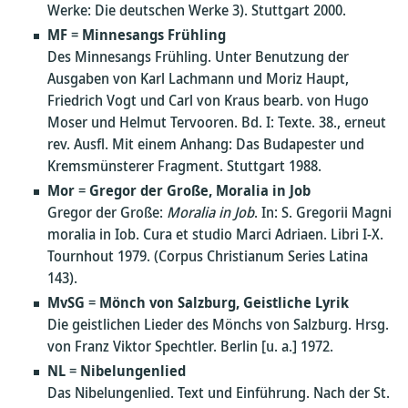
Werke: Die deutschen Werke 3). Stuttgart 2000.
MF
=
Minnesangs Frühling
Des Minnesangs Frühling. Unter Benutzung der
Ausgaben von Karl Lachmann und Moriz Haupt,
Friedrich Vogt und Carl von Kraus bearb. von Hugo
Moser und Helmut Tervooren. Bd. I: Texte. 38., erneut
rev. Ausfl. Mit einem Anhang: Das Budapester und
Kremsmünsterer Fragment. Stuttgart 1988.
Mor
=
Gregor der Große, Moralia in Job
Gregor der Große:
Moralia in Job
. In: S. Gregorii Magni
moralia in Iob. Cura et studio Marci Adriaen. Libri I-X.
Tournhout 1979. (Corpus Christianum Series Latina
143).
MvSG
=
Mönch von Salzburg, Geistliche Lyrik
Die geistlichen Lieder des Mönchs von Salzburg. Hrsg.
von Franz Viktor Spechtler. Berlin [u. a.] 1972.
NL
=
Nibelungenlied
Das Nibelungenlied. Text und Einführung. Nach der St.