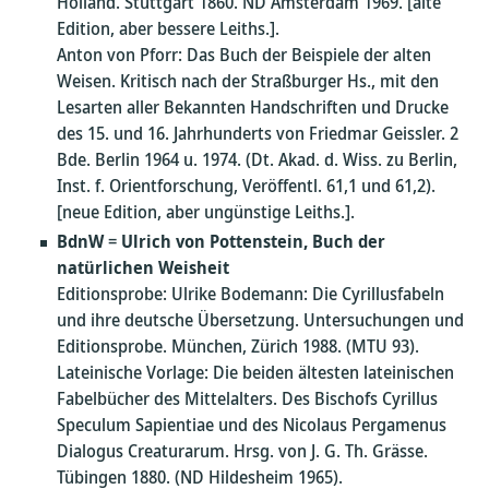
Holland. Stuttgart 1860. ND Amsterdam 1969. [alte
Edition, aber bessere Leiths.].
Anton von Pforr: Das Buch der Beispiele der alten
Weisen. Kritisch nach der Straßburger Hs., mit den
Lesarten aller Bekannten Handschriften und Drucke
des 15. und 16. Jahrhunderts von Friedmar Geissler. 2
Bde. Berlin 1964 u. 1974. (Dt. Akad. d. Wiss. zu Berlin,
Inst. f. Orientforschung, Veröffentl. 61,1 und 61,2).
[neue Edition, aber ungünstige Leiths.].
BdnW
=
Ulrich von Pottenstein, Buch der
natürlichen Weisheit
Editionsprobe: Ulrike Bodemann: Die Cyrillusfabeln
und ihre deutsche Übersetzung. Untersuchungen und
Editionsprobe. München, Zürich 1988. (MTU 93).
Lateinische Vorlage: Die beiden ältesten lateinischen
Fabelbücher des Mittelalters. Des Bischofs Cyrillus
Speculum Sapientiae und des Nicolaus Pergamenus
Dialogus Creaturarum. Hrsg. von J. G. Th. Grässe.
Tübingen 1880. (ND Hildesheim 1965).