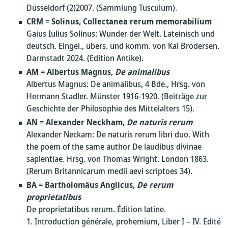
Düsseldorf (2)2007. (Sammlung Tusculum).
CRM
=
Solinus, Collectanea rerum memorabilium
Gaius Iulius Solinus: Wunder der Welt. Lateinisch und
deutsch. Eingel., übers. und komm. von Kai Brodersen.
Darmstadt 2024. (Edition Antike).
AM
=
Albertus Magnus,
De animalibus
Albertus Magnus: De animalibus, 4 Bde., Hrsg. von
Hermann Stadler. Münster 1916-1920. (Beiträge zur
Geschichte der Philosophie des Mittelalters 15).
AN
=
Alexander Neckham,
De naturis rerum
Alexander Neckam: De naturis rerum libri duo. With
the poem of the same author De laudibus divinae
sapientiae. Hrsg. von Thomas Wright. London 1863.
(Rerum Britannicarum medii aevi scriptoes 34).
BA
=
Bartholomäus Anglicus,
De rerum
proprietatibus
De proprietatibus rerum. Édition latine.
1. Introduction générale, prohemium, Liber I – IV. Edité