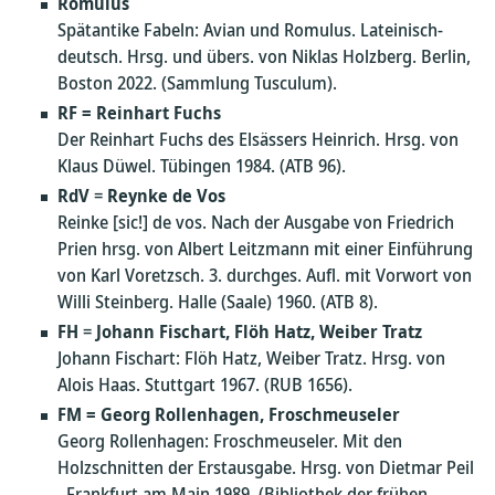
Romulus
Spätantike Fabeln: Avian und Romulus. Lateinisch-
deutsch. Hrsg. und übers. von Niklas Holzberg. Berlin,
Boston 2022. (Sammlung Tusculum).
RF = Reinhart Fuchs
Der Reinhart Fuchs des Elsässers Heinrich. Hrsg. von
Klaus Düwel. Tübingen 1984. (ATB 96).
RdV
=
Reynke de Vos
Reinke [sic!] de vos. Nach der Ausgabe von Friedrich
Prien hrsg. von Albert Leitzmann mit einer Einführung
von Karl Voretzsch. 3. durchges. Aufl. mit Vorwort von
Willi Steinberg. Halle (Saale) 1960. (ATB 8).
FH
=
Johann Fischart, Flöh Hatz, Weiber Tratz
Johann Fischart: Flöh Hatz, Weiber Tratz. Hrsg. von
Alois Haas. Stuttgart 1967. (RUB 1656).
FM = Georg Rollenhagen, Froschmeuseler
Georg Rollenhagen: Froschmeuseler. Mit den
Holzschnitten der Erstausgabe. Hrsg. von Dietmar Peil
. Frankfurt am Main 1989. (Bibliothek der frühen