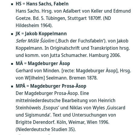
HS
=
Hans Sachs, Fabeln
Hans Sachs. Hrsg. von Adalbert von Keller und Edmund
Goetze. Bd. 5. Tübingen, Stuttgart 1870ff. (ND
Hildesheim 1964).
JK
=
Jakob Koppelmann
Sefer Mi
šlė Šúolim
(‚Buch der Fuchsfabeln‘). von Jakob
Koppelmann. In Originalschrift und Transkription hrsg.
und komm. von Jutta Schumacher. Hamburg 2006.
MÄ
=
Magdeburger Äsop
Gerhard von Minden. [recte: Magdeburger Äsop], Hrsg.
von W[ilhelm] Seelmann. Bremen 1878.
MPÄ
=
Magdeburger Prosa-Äsop
Der Magdeburger Prosa-Äsop. Eine
mittelniederdeutsche Bearbeitung von Heinrich
Steinhöwels ‚Esopus‘ und Niklas von Wyles ‚Guiscard
und Sigismunda‘. Text und Untersuchungen von
Brigitte Derendorf. Köln, Weimar, Wien 1996.
(Niederdeutsche Studien 35).