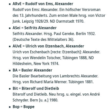
ARvE
=
Rudolf von Ems, Alexander
Rudolf von Ems: Alexander. Ein höfischer Versroman
des 13. Jahrhunderts. Zum ersten Male hrsg. von Victor
Junk. Leipzig 1928/29. ND Darmstadt 1970.
ASei
=
Seifrits Alexander
Seifrits Alexander. Hrsg. Paul Gereke. Berlin 1932.
(Deutsche Texte des Mittelalters 36).
AUvE
=
Ulrich von Etzenbach, Alexander
Urich von Eschenbach [recte: Etzenbach]: Alexander.
Hrsg. von Wendelin Toischer, Tübingen 1888, ND
Hildesheim, New York 1974.
BA
=
Basler Alexander
Die Basler Bearbeitung von Lambrechts Alexander.
Hrsg. von Richard Maria Werner. Tübingen 1881.
Bit
=
Biterolf und Dietleib
Biterolf und Dietleib. Neu hrsg. u. eingel. von André
Schnyder. Bern [u. a.] 1980.
Bop
=
Boppe