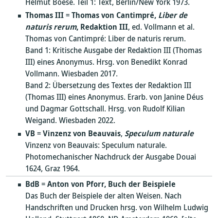
Helmut Boese. Teil 1: Text, Berlin/New York 1973.
Thomas III
=
Thomas von Cantimpré,
Liber de
naturis rerum
, Redaktion III
, ed. Vollmann et al.
Thomas von Cantimpré: Liber de naturis rerum.
Band 1: Kritische Ausgabe der Redaktion III (Thomas
III) eines Anonymus. Hrsg. von Benedikt Konrad
Vollmann. Wiesbaden 2017.
Band 2: Übersetzung des Textes der Redaktion III
(Thomas III) eines Anonymus. Erarb. von Janine Déus
und Dagmar Gottschall. Hrsg. von Rudolf Kilian
Weigand. Wiesbaden 2022.
VB
=
Vinzenz von Beauvais
,
Speculum naturale
Vinzenz von Beauvais: Speculum naturale.
Photomechanischer Nachdruck der Ausgabe Douai
1624, Graz 1964.
BdB
=
Anton von Pforr, Buch der Beispiele
Das Buch der Beispiele der alten Weisen. Nach
Handschriften und Drucken hrsg. von Wilhelm Ludwig