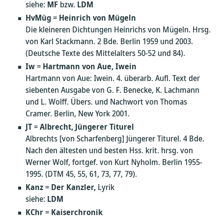
siehe:
MF
bzw.
LDM
HvMüg
=
Heinrich von Mügeln
Die kleineren Dichtungen Heinrichs von Mügeln. Hrsg.
von Karl Stackmann. 2 Bde. Berlin 1959 und 2003.
(Deutsche Texte des Mittelalters 50-52 und 84).
Iw
=
Hartmann von Aue, Iwein
Hartmann von Aue: Iwein. 4. überarb. Aufl. Text der
siebenten Ausgabe von G. F. Benecke, K. Lachmann
und L. Wolff. Übers. und Nachwort von Thomas
Cramer. Berlin, New York 2001.
JT
=
Albrecht, Jüngerer Titurel
Albrechts [von Scharfenberg] Jüngerer Titurel. 4 Bde.
Nach den ältesten und besten Hss. krit. hrsg. von
Werner Wolf, fortgef. von Kurt Nyholm. Berlin 1955-
1995. (DTM 45, 55, 61, 73, 77, 79).
Kanz
=
Der Kanzler,
Lyrik
siehe:
LDM
KChr
=
Kaiserchronik