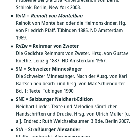
Probleme der ‚Parzival‘-Interpretation von Bernd
Schirok. Berlin, New York 2003.
RvM
=
Reinolt von Montelban
Reinolt von Montelban oder die Heimonskinder. Hg.
von Friedrich Pfaff. Tübingen 1885. ND Amsterdam
1969.
RvZw
=
Reinmar von Zweter
Die Gedichte Reinmars von Zweter. Hrsg. von Gustav
Roethe. Leipzig 1887. ND Amsterdam 1967.
SM
=
Schweizer Minnesänger
Die Schweizer Minnesänger. Nach der Ausg. von Karl
Bartsch neu bearb. und hrsg. von Max Schiendorfer.
Bd. 1: Texte. Tübingen 1990.
SNE
=
Salzburger Neidhart-Edition
Neidhart-Lieder. Texte und Melodien sämtlicher
Handschriften und Drucke. Hrsg. von Ulrich Müller [u.
a.]. Endred.: Ruth Weichselbaumer. 3 Bde. Berlin 2007.
StA
=
Straßburger Alexander
Pfaffe Lambrecht: Alexanderroman.