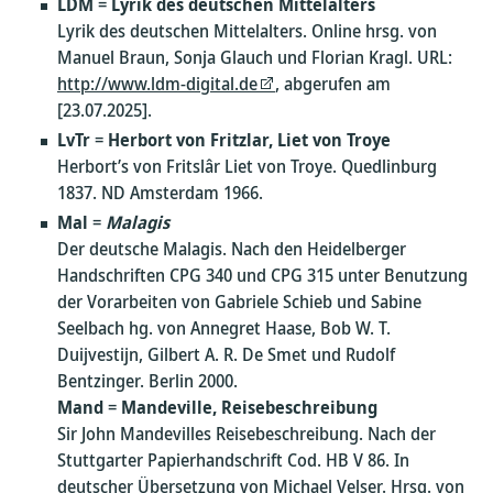
LDM
=
Lyrik des deutschen Mittelalters
Lyrik des deutschen Mittelalters. Online hrsg. von
Manuel Braun, Sonja Glauch und Florian Kragl. URL:
http://www.ldm-digital.de
, abgerufen am
[23.07.2025].
LvTr
=
Herbort von Fritzlar, Liet von Troye
Herbort’s von Fritslâr Liet von Troye. Quedlinburg
1837. ND Amsterdam 1966.
Mal
=
Malagis
Der deutsche Malagis. Nach den Heidelberger
Handschriften CPG 340 und CPG 315 unter Benutzung
der Vorarbeiten von Gabriele Schieb und Sabine
Seelbach hg. von Annegret Haase, Bob W. T.
Duijvestijn, Gilbert A. R. De Smet und Rudolf
Bentzinger. Berlin 2000.
Mand
=
Mandeville, Reisebeschreibung
Sir John Mandevilles Reisebeschreibung. Nach der
Stuttgarter Papierhandschrift Cod. HB V 86. In
deutscher Übersetzung von Michael Velser. Hrsg. von