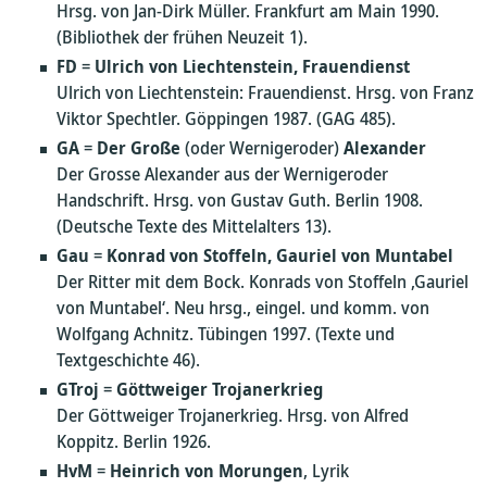
Hrsg. von Jan-Dirk Müller. Frankfurt am Main 1990.
(Bibliothek der frühen Neuzeit 1).
FD
=
Ulrich von Liechtenstein, Frauendienst
Ulrich von Liechtenstein: Frauendienst. Hrsg. von Franz
Viktor Spechtler. Göppingen 1987. (GAG 485).
GA
=
Der Große
(oder Wernigeroder)
Alexander
Der Grosse Alexander aus der Wernigeroder
Handschrift. Hrsg. von Gustav Guth. Berlin 1908.
(Deutsche Texte des Mittelalters 13).
Gau
=
Konrad von Stoffeln, Gauriel von Muntabel
Der Ritter mit dem Bock. Konrads von Stoffeln ‚Gauriel
von Muntabel‘. Neu hrsg., eingel. und komm. von
Wolfgang Achnitz. Tübingen 1997. (Texte und
Textgeschichte 46).
GTroj
=
Göttweiger Trojanerkrieg
Der Göttweiger Trojanerkrieg. Hrsg. von Alfred
Koppitz. Berlin 1926.
HvM
=
Heinrich von Morungen
, Lyrik