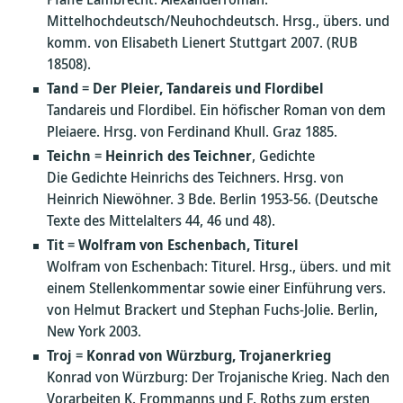
Mittelhochdeutsch/Neuhochdeutsch. Hrsg., übers. und
komm. von Elisabeth Lienert Stuttgart 2007. (RUB
18508).
Tand
=
Der Pleier, Tandareis und Flordibel
Tandareis und Flordibel. Ein höfischer Roman von dem
Pleiaere. Hrsg. von Ferdinand Khull. Graz 1885.
Teichn
=
Heinrich des Teichner
, Gedichte
Die Gedichte Heinrichs des Teichners. Hrsg. von
Heinrich Niewöhner. 3 Bde. Berlin 1953-56. (Deutsche
Texte des Mittelalters 44, 46 und 48).
Tit
=
Wolfram von Eschenbach, Titurel
Wolfram von Eschenbach: Titurel. Hrsg., übers. und mit
einem Stellenkommentar sowie einer Einführung vers.
von Helmut Brackert und Stephan Fuchs-Jolie. Berlin,
New York 2003.
Troj
=
Konrad von Würzburg, Trojanerkrieg
Konrad von Würzburg: Der Trojanische Krieg. Nach den
Vorarbeiten K. Frommanns und F. Roths zum ersten