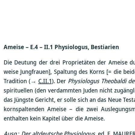
Ameise – E.4 – II.1 Physiologus, Bestiarien
Die Deutung der drei Proprietäten der Ameise d
weise Jungfrauen], Spaltung des Korns [= die bei
Tradition (→
C.II.1
). Der
Physiologus Theobaldi d
spirituellen (den verdammten Juden nicht zugängl
das Jüngste Gericht, er solle sich an das Neue Te
kornspaltenden Ameise – die zwei Auslegungsmö
enthalten kein Kapitel über die Ameise.
Ausg.
:
Der altdeutsche Physiologus
, ed. F. MAURE