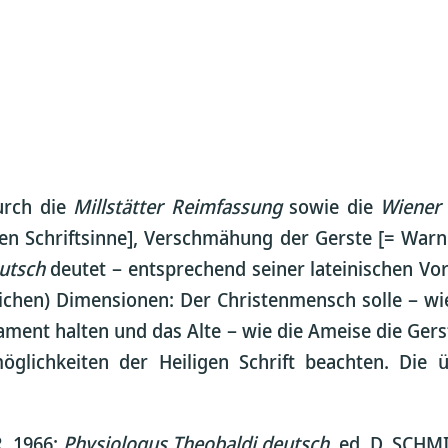
urch die
Millstätter Reimfassung
sowie die
Wiener
den Schriftsinne], Verschmähung der Gerste [= Warnu
eutsch
deutet – entsprechend seiner lateinischen Vo
ichen) Dimensionen: Der Christenmensch solle – wie
stament halten und das Alte – wie die Ameise die Ger
glichkeiten der Heiligen Schrift beachten. Die ü
R, 1966;
Physiologus Theobaldi deutsch
, ed. D. SCHM