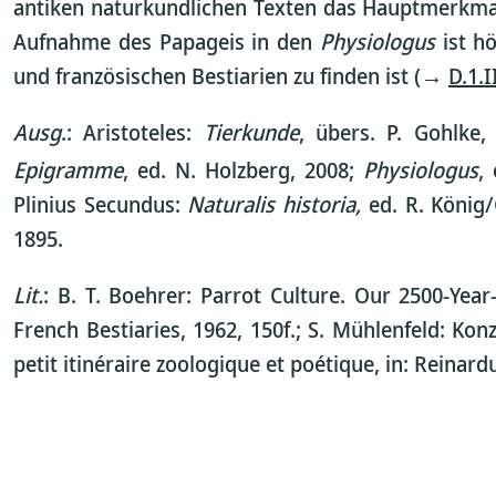
antiken naturkundlichen Texten das Hauptmerkmal 
Aufnahme des Papageis in den
Physiologus
ist hö
und französischen Bestiarien zu finden ist (→
D.1.I
Ausg
.: Aristoteles:
Tierkunde
, übers. P. Gohlke
Epigramme
, ed. N. Holzberg, 2008;
Physiologus
,
Plinius Secundus:
Naturalis historia,
ed. R. König/
1895.
Lit.
: B. T. Boehrer: Parrot Culture. Our 2500-Year
French Bestiaries, 1962, 150f.; S. Mühlenfeld: Kon
petit itinéraire zoologique et poétique, in: Reinardu