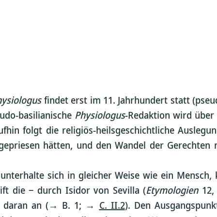
hysiologus
findet erst im 11. Jahrhundert statt (pse
udo-basilianische
Physiologus
-Redaktion wird über 
ufhin folgt die religiös-heilsgeschichtliche Ausleg
 gepriesen hätten, und den Wandel der Gerechten n
unterhalte sich in gleicher Weise wie ein Mensch,
ft die ‒ durch Isidor von Sevilla (
Etymologien
12,
ung daran an (→ B. 1; →
C. II.2
). Den Ausgangspunkt