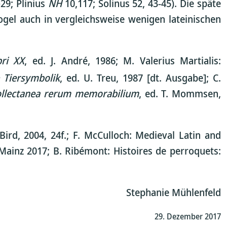
29; Plinius
NH
10,117; Solinus 52, 43-45). Die späte
ogel auch in vergleichsweise wenigen lateinischen
bri XX
, ed. J. André, 1986; M. Valerius Martialis:
e Tiersymbolik
, ed. U. Treu, 1987 [dt. Ausgabe]; C.
llectanea rerum memorabilium
, ed. T. Mommsen,
Bird, 2004, 24f.; F. McCulloch: Medieval Latin and
. Mainz 2017; B. Ribémont: Histoires de perroquets:
Stephanie Mühlenfeld
29. Dezember 2017