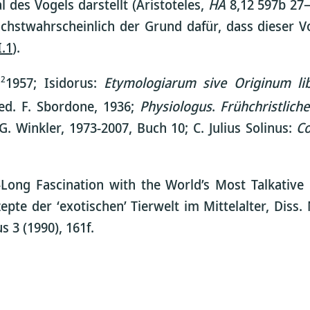
des Vogels darstellt (Aristoteles,
HA
8,12 597b 27–
chstwahrscheinlich der Grund dafür, dass dieser V
I.1
).
2
,
1957; Isidorus:
Etymologiarum sive Originum li
 ed. F. Sbordone, 1936;
Physiologus
.
Frühchristlich
G. Winkler, 1973-2007, Buch 10; C. Julius Solinus:
Co
-Long Fascination with the World’s Most Talkative 
zepte der ʻexotischenʼ Tierwelt im Mittelalter, Diss
s 3 (1990), 161f.